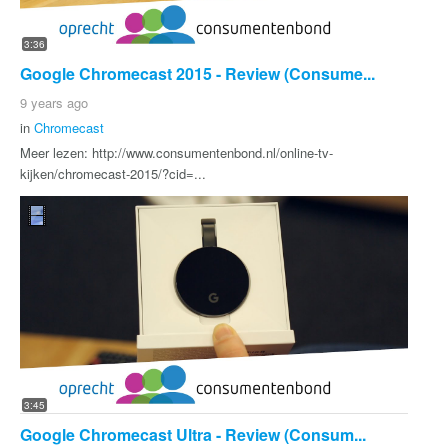
3:36
Google Chromecast 2015 - Review (Consume...
9 years ago
in
Chromecast
Meer lezen: http://www.consumentenbond.nl/online-tv-
kijken/chromecast-2015/?cid=...
3:45
Google Chromecast Ultra - Review (Consum...