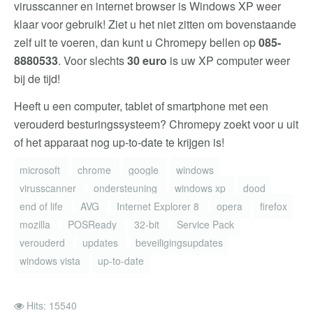
virusscanner en internet browser is Windows XP weer
klaar voor gebruik! Ziet u het niet zitten om bovenstaande
zelf uit te voeren, dan kunt u Chromepy bellen op
085-
8880533
. Voor slechts
30 euro
is uw XP computer weer
bij de tijd!
Heeft u een computer, tablet of smartphone met een
verouderd besturingssysteem? Chromepy zoekt voor u uit
of het apparaat nog up-to-date te krijgen is!
microsoft
chrome
google
windows
virusscanner
ondersteuning
windows xp
dood
end of life
AVG
Internet Explorer 8
opera
firefox
mozilla
POSReady
32-bit
Service Pack
verouderd
updates
beveiligingsupdates
windows vista
up-to-date
Hits: 15540